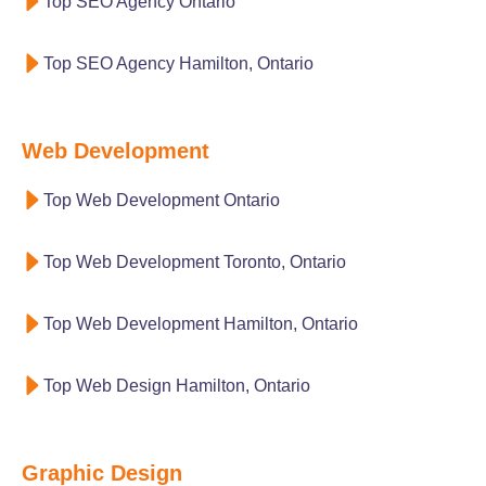
Top SEO Agency Ontario
Top SEO Agency Hamilton, Ontario
Web Development
Top Web Development Ontario
Top Web Development Toronto, Ontario
Top Web Development Hamilton, Ontario
Top Web Design Hamilton, Ontario
Graphic Design