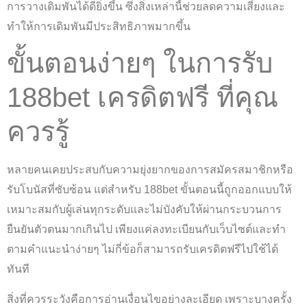
การวางเดิมพันได้ดียิ่งขึ้น ซึ่งสิ่งเหล่านี้ช่วยลดความเสี่ยงและ
ทำให้การเดิมพันมีประสิทธิภาพมากขึ้น
ขั้นตอนง่ายๆ ในการรับ
188bet เครดิตฟรี ที่คุณ
ควรรู้
หลายคนเคยประสบกับความยุ่งยากของการสมัครสมาชิกหรือ
รับโบนัสที่ซับซ้อน แต่สำหรับ 188bet ขั้นตอนนี้ถูกออกแบบให้
เหมาะสมกับผู้เล่นทุกระดับและไม่บังคับให้ผ่านกระบวนการ
ยืนยันตัวตนมากเกินไป เพียงแค่ลงทะเบียนกับเว็บไซต์และทำ
ตามคำแนะนำง่ายๆ ไม่กี่ข้อก็สามารถรับเครดิตฟรีไปใช้ได้
ทันที
สิ่งที่ควรระวังคือการอ่านเงื่อนไขอย่างละเอียด เพราะบางครั้ง