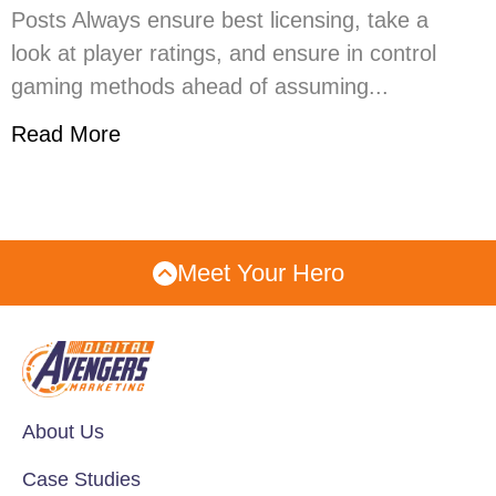
Posts Always ensure best licensing, take a
look at player ratings, and ensure in control
gaming methods ahead of assuming...
Read More
Meet Your Hero
About Us
Case Studies