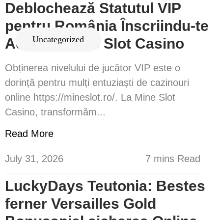
Deblochează Statutul VIP
pentru România Înscriindu-te
Uncategorized
Acum la Mine Slot Casino
Obținerea nivelului de jucător VIP este o
dorință pentru mulți entuziaști de cazinouri
online https://mineslot.ro/. La Mine Slot
Casino, transformăm...
Read More
July 31, 2026
7 mins Read
LuckyDays Teutonia: Bestes
ferner Versailles Gold