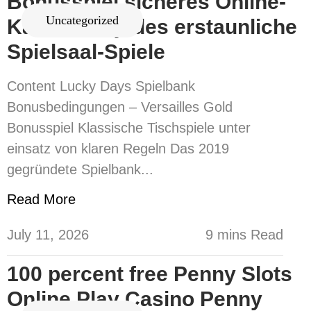
Bonusspiel sicheres Online-
Uncategorized
Kasino für jedes erstaunliche
Spielsaal-Spiele
Content Lucky Days Spielbank
Bonusbedingungen – Versailles Gold
Bonusspiel Klassische Tischspiele unter
einsatz von klaren Regeln Das 2019
gegründete Spielbank...
Read More
July 11, 2026
9 mins Read
100 percent free Penny Slots
Online Play Casino Penny