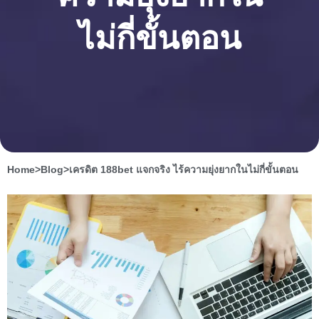
ไม่กี่ขั้นตอน
Home>
Blog>
เครดิต 188bet แจกจริง ไร้ความยุ่งยากในไม่กี่ขั้นตอน