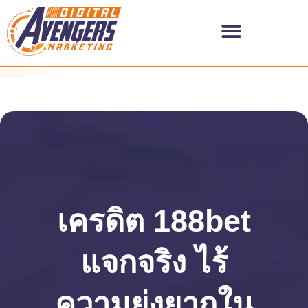
เครดิต 188bet
แจกจริง ไร้
ความยุ่งยากใน