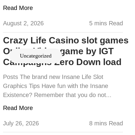
Read More
August 2, 2026
5 mins Read
Crazy Life Casino slot games
Online Video game by IGT
Uncategorized
Campaigns Zero Down load
Posts The brand new Insane Life Slot
Graphics Tips Have fun with the Insane
Existence? Remember that you do not...
Read More
July 26, 2026
8 mins Read