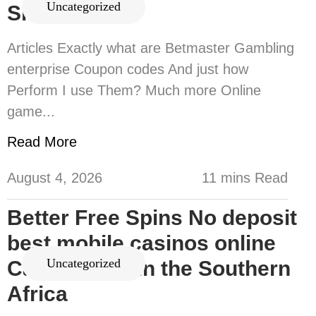
Uncategorized
Slots for fun
Articles Exactly what are Betmaster Gambling
enterprise Coupon codes And just how
Perform I use Them? Much more Online
game...
Read More
August 4, 2026
11 mins Read
Better Free Spins No deposit
best mobile casinos online
Uncategorized
Casinos within the Southern
Africa