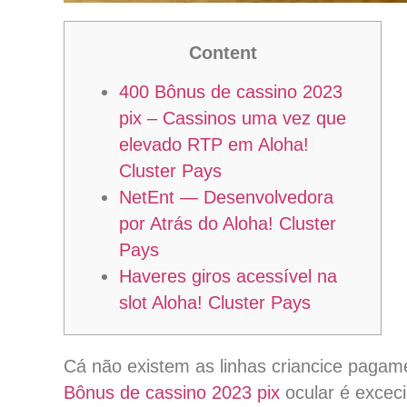
Content
400 Bônus de cassino 2023
pix – Cassinos uma vez que
elevado RTP em Aloha!
Cluster Pays
NetEnt — Desenvolvedora
por Atrás do Aloha! Cluster
Pays
Haveres giros acessível na
slot Aloha! Cluster Pays
Cá não existem as linhas criancice pagam
Bônus de cassino 2023 pix
ocular é excec