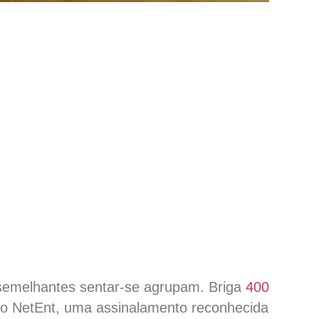
 semelhantes sentar-se agrupam. Briga
400
to NetEnt, uma assinalamento reconhecida