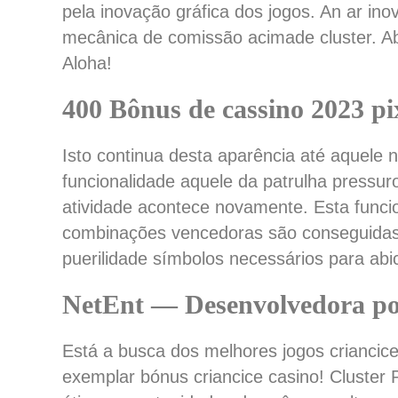
pela inovação gráfica dos jogos. An ar ino
mecânica de comissão acimade cluster.
Ab
Aloha!
400 Bônus de cassino 2023 p
Isto continua desta aparência até aquele
funcionalidade aquele da patrulha pressu
atividade acontece novamente. Esta funci
combinações vencedoras são conseguidas 
puerilidade símbolos necessários para ab
NetEnt — Desenvolvedora por
Está a busca dos melhores jogos criancic
exemplar bónus criancice casino! Cluste