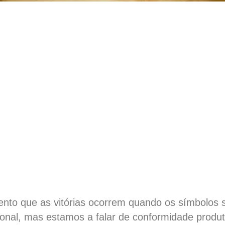
ento que as vitórias ocorrem quando os símbolos
ional, mas estamos a falar de conformidade produ