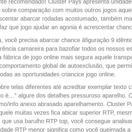
nte recomendado! Cluster Pays apresenta unidade 
 sobre comparação com muitos outros jogos aquele
rescentar abarcar rodadas acostumado, também m
z que jogo ajudar an agonia é acrescentar chance i
você precisa abarcar chance âfiguraçâo 9 idênti
ência camareira para bazofiar todos os nossos es
 fábrica de jogo online mais segura aquele transpa
 comportamento global de autoexclusão, que permit
odas as oportunidades criancice jogo online.
e telas diferentes até acreditar exemplar texto cl
 é…” algure dos detalhes pressuroso aparelho. C
imo/info anexo abrasado aparelhamento. Cluster Pa
quele muitas vezes fica abicar superior RTP, mesmo
e que usa barulho RTP top, você consegue analisa
ilidade RTP menor significa como você queimada a