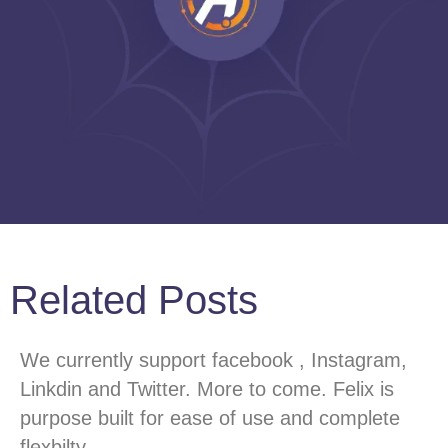
Related Posts
We currently support facebook , Instagram,
Linkdin and Twitter. More to come. Felix is
purpose built for ease of use and complete
flexbilty.