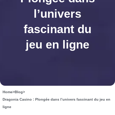
l’univers
fascinant du
jeu en ligne
Home>
Blog>
Dragonia Casino : Plongée dans l’univers fascinant du jeu en
ligne