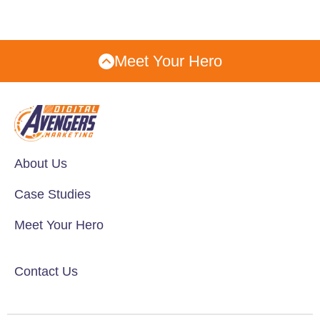
Meet Your Hero
About Us
Case Studies
Meet Your Hero
Contact Us