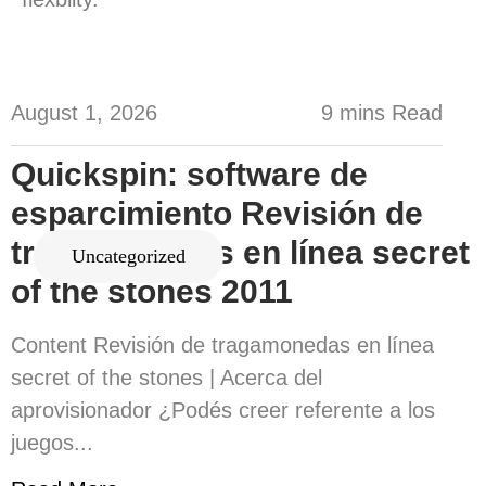
August 1, 2026
9 mins Read
Quickspin: software de
esparcimiento Revisión de
tragamonedas en línea secret
Uncategorized
of the stones 2011
Content Revisión de tragamonedas en línea
secret of the stones | Acerca del
aprovisionador ¿Podés creer referente a los
juegos...