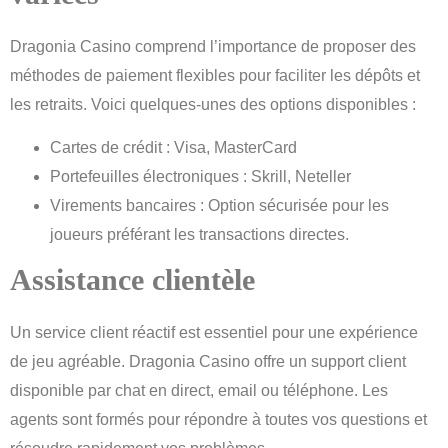
Dragonia Casino comprend l’importance de proposer des
méthodes de paiement flexibles pour faciliter les dépôts et
les retraits. Voici quelques-unes des options disponibles :
Cartes de crédit : Visa, MasterCard
Portefeuilles électroniques : Skrill, Neteller
Virements bancaires : Option sécurisée pour les
joueurs préférant les transactions directes.
Assistance clientèle
Un service client réactif est essentiel pour une expérience
de jeu agréable. Dragonia Casino offre un support client
disponible par chat en direct, email ou téléphone. Les
agents sont formés pour répondre à toutes vos questions et