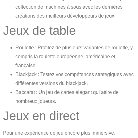
collection de machines à sous avec les dernières
créations des meilleurs développeurs de jeux.
Jeux de table
Roulette : Profitez de plusieurs variantes de roulette, y
compris la roulette européenne, américaine et
française.
Blackjack : Testez vos compétences stratégiques avec
différentes versions du blackjack.
Baccarat : Un jeu de cartes élégant qui attire de
nombreux joueurs.
Jeux en direct
Pour une expérience de jeu encore plus immersive,