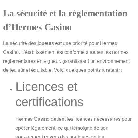
La sécurité et la réglementation
d’Hermes Casino
La sécurité des joueurs est une priorité pour Hermes
Casino. L’établissement est conforme à toutes les normes
réglementaires en vigueur, garantissant un environnement
de jeu sûr et équitable. Voici quelques points à retenir :
Licences et
certifications
Hermes Casino détient les licences nécessaires pour
opérer légalement, ce qui témoigne de son
engagement envers des pratiques de jeu