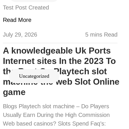
Test Post Created
Read More
July 29, 2026
5 mins Read
A knowledgeable Uk Ports
Internet sites In the 2023 To
the Best On Playtech slot
Uncategorized
machine the web Slot Online
game
Blogs Playtech slot machine – Do Players
Usually Earn During the High Commission
Web based casinos? Slots Spend Faq’s: