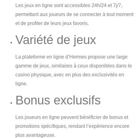
Les jeux en ligne sont accessibles 24h/24 et 7j/7,
permettant aux joueurs de se connecter à tout moment
et de profiter de leurs jeux favoris.
Variété de jeux
La plateforme en ligne d’Hermes propose une large
gamme de jeux, similaires à ceux disponibles dans le
casino physique, avec en plus des exclusivités en
ligne.
Bonus exclusifs
Les joueurs en ligne peuvent bénéficier de bonus et
promotions spécifiques, rendant l’expérience encore
plus avantageuse.