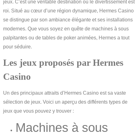
jeux. C’est une véritable destination où le divertissement est
roi. Situé au cœur d’une région dynamique, Hermes Casino
se distingue par son ambiance élégante et ses installations
modernes. Que vous soyez en quête de machines à sous
palpitantes ou de tables de poker animées, Hermes a tout
pour séduire.
Les jeux proposés par Hermes
Casino
Un des principaux attraits d’Hermes Casino est sa vaste
sélection de jeux. Voici un aperçu des différents types de
jeux que vous pouvez y trouver :
Machines à sous