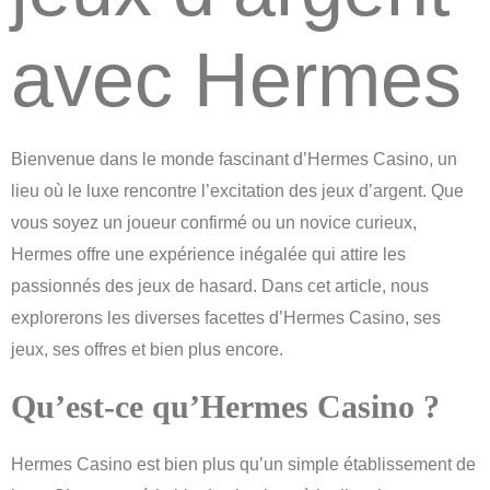
avec Hermes
Bienvenue dans le monde fascinant d’Hermes Casino, un
lieu où le luxe rencontre l’excitation des jeux d’argent. Que
vous soyez un joueur confirmé ou un novice curieux,
Hermes offre une expérience inégalée qui attire les
passionnés des jeux de hasard. Dans cet article, nous
explorerons les diverses facettes d’Hermes Casino, ses
jeux, ses offres et bien plus encore.
Qu’est-ce qu’Hermes Casino ?
Hermes Casino est bien plus qu’un simple établissement de