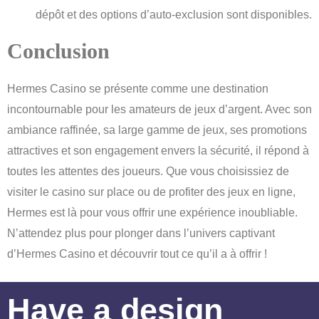
dépôt et des options d’auto-exclusion sont disponibles.
Conclusion
Hermes Casino se présente comme une destination
incontournable pour les amateurs de jeux d’argent. Avec son
ambiance raffinée, sa large gamme de jeux, ses promotions
attractives et son engagement envers la sécurité, il répond à
toutes les attentes des joueurs. Que vous choisissiez de
visiter le casino sur place ou de profiter des jeux en ligne,
Hermes est là pour vous offrir une expérience inoubliable.
N’attendez plus pour plonger dans l’univers captivant
d’Hermes Casino et découvrir tout ce qu’il a à offrir !
Have a design