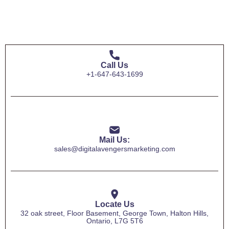
Call Us
+1-647-643-1699
Mail Us:
sales@digitalavengersmarketing.com
Locate Us
32 oak street, Floor Basement, George Town, Halton Hills,
Ontario, L7G 5T6