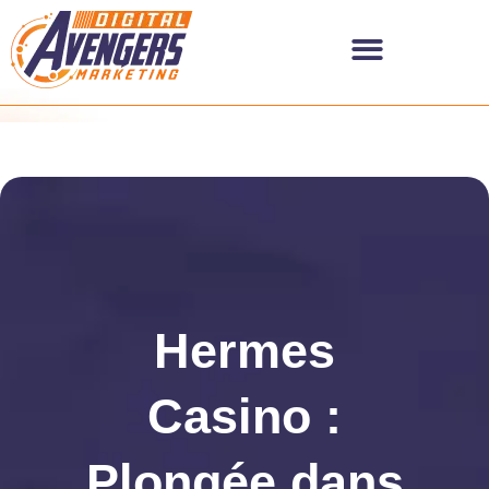
Hermes
Casino :
Plongée dans